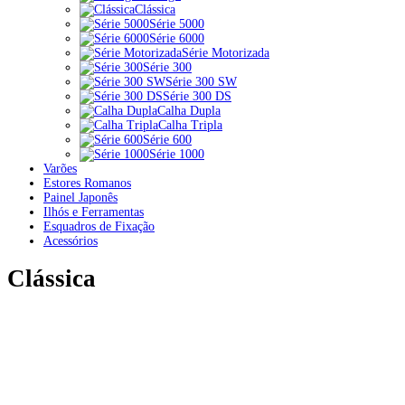
Clássica
Série 5000
Série 6000
Série Motorizada
Série 300
Série 300 SW
Série 300 DS
Calha Dupla
Calha Tripla
Série 600
Série 1000
Varões
Estores Romanos
Painel Japonês
Ilhós e Ferramentas
Esquadros de Fixação
Acessórios
Clássica