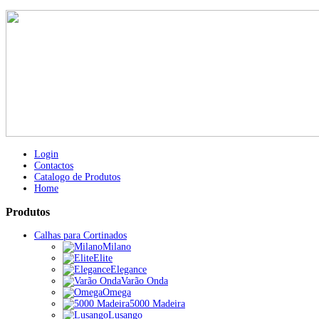
Login
Contactos
Catalogo de Produtos
Home
Produtos
Calhas para Cortinados
Milano
Elite
Elegance
Varão Onda
Omega
5000 Madeira
Lusango