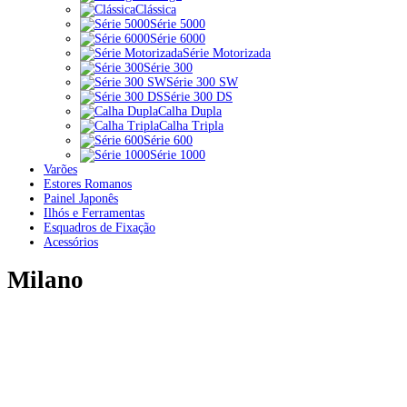
Clássica
Série 5000
Série 6000
Série Motorizada
Série 300
Série 300 SW
Série 300 DS
Calha Dupla
Calha Tripla
Série 600
Série 1000
Varões
Estores Romanos
Painel Japonês
Ilhós e Ferramentas
Esquadros de Fixação
Acessórios
Milano