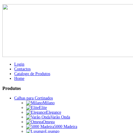
Login
Contactos
Catalogo de Produtos
Home
Produtos
Calhas para Cortinados
Milano
Elite
Elegance
Varão Onda
Omega
5000 Madeira
Lusango