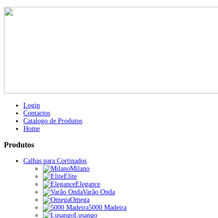
Login
Contactos
Catalogo de Produtos
Home
Produtos
Calhas para Cortinados
Milano
Elite
Elegance
Varão Onda
Omega
5000 Madeira
Lusango