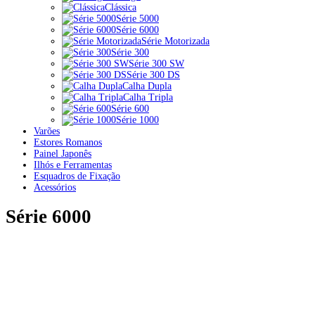
Clássica
Série 5000
Série 6000
Série Motorizada
Série 300
Série 300 SW
Série 300 DS
Calha Dupla
Calha Tripla
Série 600
Série 1000
Varões
Estores Romanos
Painel Japonês
Ilhós e Ferramentas
Esquadros de Fixação
Acessórios
Série 6000