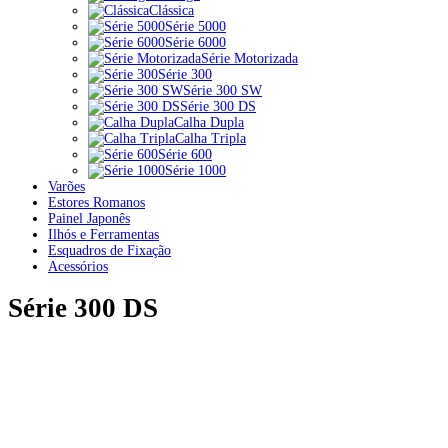
Clássica
Série 5000
Série 6000
Série Motorizada
Série 300
Série 300 SW
Série 300 DS
Calha Dupla
Calha Tripla
Série 600
Série 1000
Varões
Estores Romanos
Painel Japonês
Ilhós e Ferramentas
Esquadros de Fixação
Acessórios
Série 300 DS