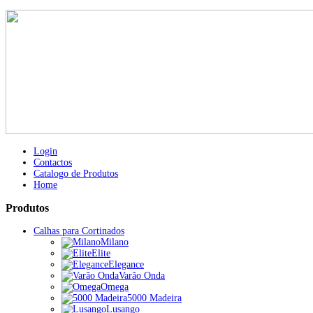
Login
Contactos
Catalogo de Produtos
Home
Produtos
Calhas para Cortinados
Milano
Elite
Elegance
Varão Onda
Omega
5000 Madeira
Lusango